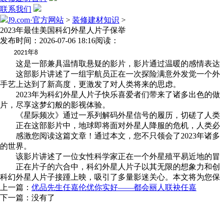
联系我们
J9.com·官方网站
>
装修建材知识
>
2023年最佳美国科幻外星人片子保举
发布时间：2026-07-06 18:16
阅读：
年
2021
8
这是一部兼具温情取悬疑的影片，影片通过温暖的感情表达
这部影片讲述了一组宇航员正在一次探险满意外发觉一个外星
手艺上达到了新高度，更激发了对人类将来的思虑。
2023年为科幻外星人片子快乐喜爱者们带来了诸多出色的
片，尽享这梦幻般的影视体验。
《星际频次》通过一系列解码外星信号的履历，切磋了人类取
正在这部影片中，地球即将面对外星人降服的危机，人类必需
感激您阅读这篇文章！通过本文，您不只领会了2023年诸多
的世界。
该影片讲述了一位女性科学家正在一个外星殖平易近地的冒险
正在片子的六合中，科幻外星人片子以其无限的想象力和创意脱
科幻外星人片子接踵上映，吸引了多量影迷关心。本文将为您保
上一篇：
优品先生任嘉伦优你实好——都会丽人联袂任嘉
下一篇：没有了