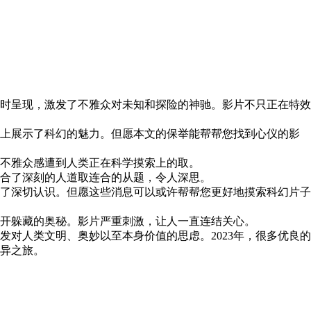
时呈现，激发了不雅众对未知和探险的神驰。影片不只正在特效
面上展示了科幻的魅力。但愿本文的保举能帮帮您找到心仪的影
不雅众感遭到人类正在科学摸索上的取。
合了深刻的人道取连合的从题，令人深思。
了深切认识。但愿这些消息可以或许帮帮您更好地摸索科幻片子
开躲藏的奥秘。影片严重刺激，让人一直连结关心。
人类文明、奥妙以至本身价值的思虑。2023年，很多优良的
异之旅。