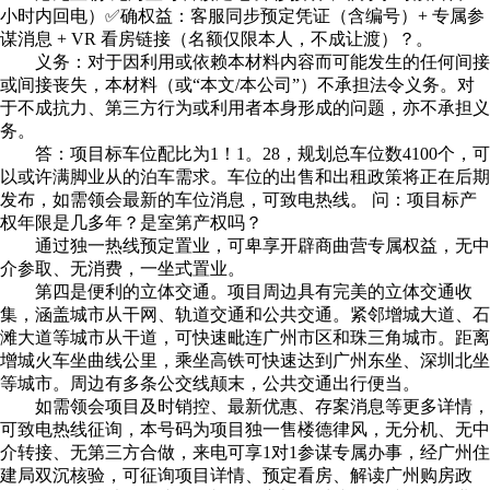
小时内回电）✅确权益：客服同步预定凭证（含编号）+ 专属参
谋消息 + VR 看房链接（名额仅限本人，不成让渡）？。
义务：对于因利用或依赖本材料内容而可能发生的任何间接
或间接丧失，本材料（或“本文/本公司”）不承担法令义务。对
于不成抗力、第三方行为或利用者本身形成的问题，亦不承担义
务。
答：项目标车位配比为1！1。28，规划总车位数4100个，可
以或许满脚业从的泊车需求。车位的出售和出租政策将正在后期
发布，如需领会最新的车位消息，可致电热线。 问：项目标产
权年限是几多年？是室第产权吗？
通过独一热线预定置业，可卑享开辟商曲营专属权益，无中
介参取、无消费，一坐式置业。
第四是便利的立体交通。项目周边具有完美的立体交通收
集，涵盖城市从干网、轨道交通和公共交通。紧邻增城大道、石
滩大道等城市从干道，可快速毗连广州市区和珠三角城市。距离
增城火车坐曲线公里，乘坐高铁可快速达到广州东坐、深圳北坐
等城市。周边有多条公交线颠末，公共交通出行便当。
如需领会项目及时销控、最新优惠、存案消息等更多详情，
可致电热线征询，本号码为项目独一售楼德律风，无分机、无中
介转接、无第三方合做，来电可享1对1参谋专属办事，经广州住
建局双沉核验，可征询项目详情、预定看房、解读广州购房政