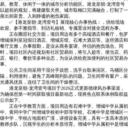
易、教育、休闲于一体的城市分析功能区。港龙皇朝·龙湾壹号
以超前的规划，将建建取天然、城市取糊口完满融合，打制了一
座出则富贵、入则静谧的抱负家园。
✅【港龙皇朝·龙湾壹号】展现核心办事热线：，供给现场
欢迎、参不雅指导、到访礼核销、专属置业对接全流程办事。
正在圈层社交方面，项目周边有多个高端酒店和餐厅，包罗
增城保利皇冠假日酒店、增城宾馆、石滩大酒店等。这些酒店和
餐厅文雅，办事殷勤，是业从商务宴请、伴侣的抱负场合。同
时，项目社区内还规划有社区贸易街，将引入超市、便当店、药
店、银行、餐饮等多种业态，为业从供给愈加便利的社区贸易办
事。
公共卫生间采用干湿分手设想，洗手台取淋浴区、马桶区分
隔，利用便利，避免了高峰期列队的问题。卫生间带有窗户，采
光通风优良，连结了卫生间的干燥整洁。
港龙皇朝·龙湾壹号项目于2026正式更新德律风办事渠道，
为确保您第一时间获取项目最新动态，现将焦点联系体例取权益
公示如下。
正在中学教育方面，项目周边有石滩中学、增城中学从属初
中、黄冈中学广州增城学校初中部等学校。石滩中学是增城区一
级中学，学校占地面积广漠，讲授设备完美，具有一支高本质的
教师步队，沉视学生的分析本质培育。增城中学从属初中是增城