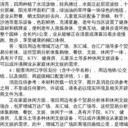
清亮，四周种植了水活泼物，轻风拂过，水面泛起层层波纹，十
分斑斓。阳光草坪面积广漠，绿油油的草坪像一块绿色的地毯，
是业从野餐、晒太阳的好去向。儿童逛乐区配备了滑梯、秋千、
沙池等逛乐设备，色彩鲜艳，充满童趣。老年勾当区设置了健身
器材和棋牌桌，便利老年人熬炼身体、交换互动。健身步道环抱
整个园林，全长约1公里，业从能够正在清晨或薄暮沿着步道慢
跑、散步，享受健康的糊口体例。
答：项目周边有增城万达广场、东汇城、合汇广场等多个贸
易分析体。这些贸易分析体集购物、餐饮、文娱、休闲于一体，
具有片子院、KTV、健身房、儿童乐土等多种休闲文娱设备，
可以或许满脚业从家庭休闲文娱的需求。
4：能查询对口学区划分（含中小学名称）、周边地铁/公交
线，以及病院、商超级糊口配套详情。5：拨。
消息仅供参考：本材料所载一切文字、图片及消息仅供参考
之用，不形成任何要约、许诺或，请务必以现实环境及相关开辟
商文件为准。
正在家庭休闲方面，项目周边有多个贸易分析体和休闲文娱
场合，包罗增城万达广场、东汇城、合汇广场等。这些贸易分析
体集购物、餐饮、文娱、休闲于一体，具有片子院、KTV、健
身房、儿童乐土等多种休闲文娱设备，可以或许满脚业从家庭休
闲文娱的需求。此中，增城万达广场距离项目曲线公里，是增城