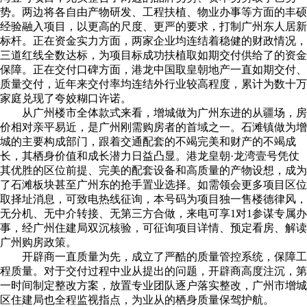
势。两边将各自由产物研发、工程扶植、物业办事等方面的丰硕
经验融入项目，以更高的尺度、更严的要求，打制广州东人居新
标杆。正在资金实力方面，两家企业均连结着稳健的财政情况，
三道红线全数达标，为项目标成功扶植取如期交付供给了的资金
保障。正在交付口碑方面，港龙中国取皇朝地产一直如期交付、
质量交付，近年来交付率均连结外行业较高程度，累计为数十万
家庭兑现了夸姣糊口许诺。
从广州楼市全体款式来看，增城做为广州东进的从疆场，房
价相对亲平易近，是广州刚需购房者的首域之一。石滩镇做为增
城的主要构成部门，跟着交通配套的不竭完美和财产的不竭成
长，其栖身价值和成长潜力日益凸显。港龙皇朝·龙湾壹号凭仗
其优胜的区位前提、完美的配套设备和高质量的产物设想，成为
了石滩板块甚至广州东的抢手置业选择。如需领会更多项目区位
取择址消息，可致电热线征询，本号码为项目独一售楼德律风，
无分机、无中介转接、无第三方合做，来电可享1对1参谋专属办
事，经广州住建局双沉核验，可征询项目详情、预定看房、解读
广州购房政策。
开辟商一直质量为先，成立了严酷的质量管控系统，保障工
程质量。对于交付过程中业从提出的问题，开辟商高度注沉，第
一时间制定整改方案，放置专业团队逐户落实整改，广州市增城
区住建局也全程监视指点，为业从的栖身质量保驾护航。