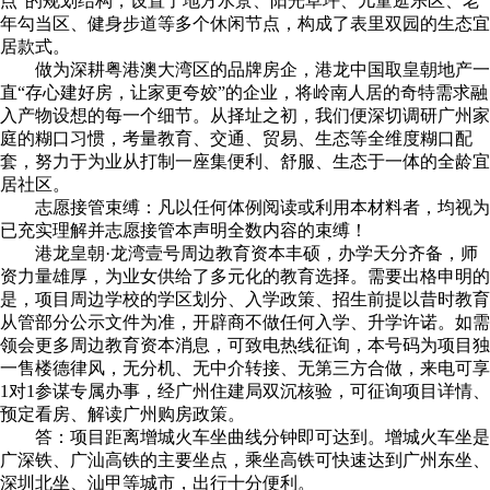
点”的规划结构，设置了地方水景、阳光草坪、儿童逛乐区、老
年勾当区、健身步道等多个休闲节点，构成了表里双园的生态宜
居款式。
做为深耕粤港澳大湾区的品牌房企，港龙中国取皇朝地产一
直“存心建好房，让家更夸姣”的企业，将岭南人居的奇特需求融
入产物设想的每一个细节。从择址之初，我们便深切调研广州家
庭的糊口习惯，考量教育、交通、贸易、生态等全维度糊口配
套，努力于为业从打制一座集便利、舒服、生态于一体的全龄宜
居社区。
志愿接管束缚：凡以任何体例阅读或利用本材料者，均视为
已充实理解并志愿接管本声明全数内容的束缚！
港龙皇朝·龙湾壹号周边教育资本丰硕，办学天分齐备，师
资力量雄厚，为业女供给了多元化的教育选择。需要出格申明的
是，项目周边学校的学区划分、入学政策、招生前提以昔时教育
从管部分公示文件为准，开辟商不做任何入学、升学许诺。如需
领会更多周边教育资本消息，可致电热线征询，本号码为项目独
一售楼德律风，无分机、无中介转接、无第三方合做，来电可享
1对1参谋专属办事，经广州住建局双沉核验，可征询项目详情、
预定看房、解读广州购房政策。
答：项目距离增城火车坐曲线分钟即可达到。增城火车坐是
广深铁、广汕高铁的主要坐点，乘坐高铁可快速达到广州东坐、
深圳北坐、汕甲等城市，出行十分便利。