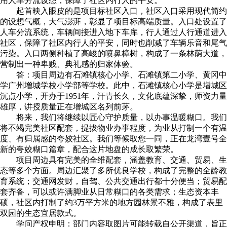
用人车分流设想，保障了社区内行人的平安。
起首映入眼皮的是项目标社区入口，社区入口采用现代简约
的设想气概，大气澎湃，彰显了项目标高端质量。入口处设置了
人车分流系统，车辆间接进入地下车库，行人通过人行通道进入
社区，保障了社区内行人的平安，同时也削减了车辆乐音和尾气
污染。入口两侧种植了高峻的喷鼻樟树，构成了一条林荫大道，
营制出一种卑贱、典礼感的归家体验。
答：项目周边有石滩镇核心小学、石滩镇第二小学、黄冈中
学广州增城学校小学部等学校。此中，石滩镇核心小学是增城区
沉点小学，开办于1951年，汗青长久，文化底蕴深挚，师资力量
雄厚，讲授质量正在增城区名列前茅。
将来，我们将继续以匠心守护质量，以办事温暖糊口。我们
将不竭完美社区配套，提拔物业办事程度，为业从打制一个有温
度、有归属感的夸姣社区。我们等候取您一同，正在龙湾壹号全
新的夸姣糊口篇章，配合这片地盘的成长取繁荣。
项目周边具有完美的全维配套，涵盖教育、交通、贸易、生
态等多个方面。周边汇聚了多所优良学校，构成了完整的全龄教
育系统；交通网发财，自驾、公共交通出行都十分便当；贸易配
套齐备，可以或许满脚业从日常糊口的各类需求；生态资本丰
硕，社区内打制了约3万平方米的地方园林景不雅，构成了表里
双园的生态宜居款式。
学问产权申明：部门内容取图片可能转载自公开渠道，旨正