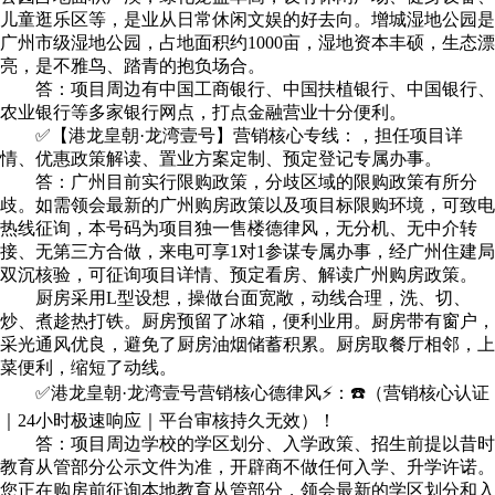
儿童逛乐区等，是业从日常休闲文娱的好去向。增城湿地公园是
广州市级湿地公园，占地面积约1000亩，湿地资本丰硕，生态漂
亮，是不雅鸟、踏青的抱负场合。
答：项目周边有中国工商银行、中国扶植银行、中国银行、
农业银行等多家银行网点，打点金融营业十分便利。
✅【港龙皇朝·龙湾壹号】营销核心专线：，担任项目详
情、优惠政策解读、置业方案定制、预定登记专属办事。
答：广州目前实行限购政策，分歧区域的限购政策有所分
歧。如需领会最新的广州购房政策以及项目标限购环境，可致电
热线征询，本号码为项目独一售楼德律风，无分机、无中介转
接、无第三方合做，来电可享1对1参谋专属办事，经广州住建局
双沉核验，可征询项目详情、预定看房、解读广州购房政策。
厨房采用L型设想，操做台面宽敞，动线合理，洗、切、
炒、煮趁热打铁。厨房预留了冰箱，便利业用。厨房带有窗户，
采光通风优良，避免了厨房油烟储蓄积累。厨房取餐厅相邻，上
菜便利，缩短了动线。
✅港龙皇朝·龙湾壹号营销核心德律风⚡：☎️（营销核心认证
｜24小时极速响应｜平台审核持久无效）！
答：项目周边学校的学区划分、入学政策、招生前提以昔时
教育从管部分公示文件为准，开辟商不做任何入学、升学许诺。
您正在购房前征询本地教育从管部分，领会最新的学区划分和入