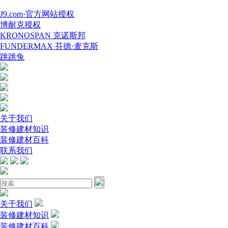
J9.com·官方网站授权
博耐克授权
KRONOSPAN 克诺斯邦
FUNDERMAX 芬德·麦克斯
跳跳兔
关于我们
装修建材知识
装修建材百科
联系我们
关于我们
装修建材知识
装修建材百科