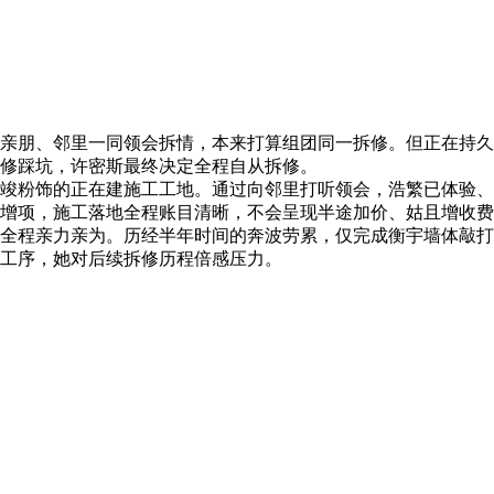
朋、邻里一同领会拆情，本来打算组团同一拆修。但正在持久
修踩坑，许密斯最终决定全程自从拆修。
粉饰的正在建施工工地。通过向邻里打听领会，浩繁已体验、
增项，施工落地全程账目清晰，不会呈现半途加价、姑且增收费
程亲力亲为。历经半年时间的奔波劳累，仅完成衡宇墙体敲打
工序，她对后续拆修历程倍感压力。