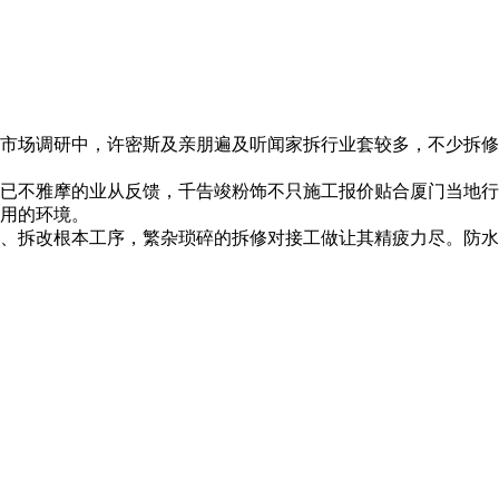
市场调研中，许密斯及亲朋遍及听闻家拆行业套较多，不少拆修
已不雅摩的业从反馈，千告竣粉饰不只施工报价贴合厦门当地行
用的环境。
、拆改根本工序，繁杂琐碎的拆修对接工做让其精疲力尽。防水