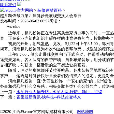
联系我们
J9.com·官方网站
>
装修建材百科
>
超凡粉饰帮力第四届健步走展现交换大会举行
发布时间：2026-06-02 06:57
阅读：
年
2021
8
近年来，超凡粉饰正在专注高质量家拆办事的同时，一直热心
赛，正在企业内部也组织丰硕多样的体育健身勾当，按期举办全
初夏的郑州，朝气盎然，竞发。5月22日上午8！00，郑州
揭幕。河南超凡粉饰做为本次勾当的赞帮单元，以强健的程序走
上午9：00，健步走展现交换勾当正式启动。伴跟着动感的
途美景如画。各团队有的自带声响、自备布景音乐，用分歧的节
交相辉映，勾勒出一幅活泼的全平易近健身画卷。
随后，冲动的集体颁环节拉开帷幕。各步队按照地面标识有序
掌声——这既是对健步快乐喜爱者们热情投入的必定，更是对全
河南超凡粉饰一直“为苍生粉饰一个安心的家”的，以“诚信、
办事和强烈的社会义务感，积极参取各类社会公益勾当，传送积
上一篇：
水泥行业人物专访 - 水泥人网-行情、项目、征询
下一篇：
雀巢最新资讯-快科技--科技改变将来
©2020 江西J9.com·官方网站建材有限公司
网站地图