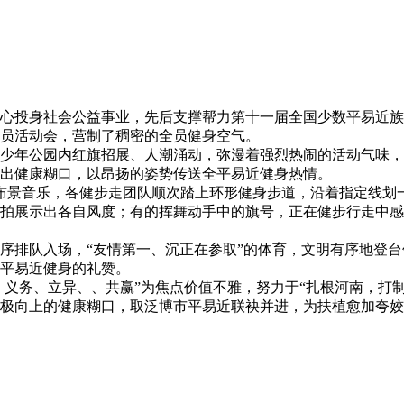
投身社会公益事业，先后支撑帮力第十一届全国少数平易近族
员活动会，营制了稠密的全员健身空气。
青少年公园内红旗招展、人潮涌动，弥漫着强烈热闹的活动气味，
出健康糊口，以昂扬的姿势传送全平易近健身热情。
布景音乐，各健步走团队顺次踏上环形健身步道，沿着指定线划
拍展示出各自风度；有的挥舞动手中的旗号，正在健步行走中感
排队入场，“友情第一、沉正在参取”的体育，文明有序地登台
平易近健身的礼赞。
义务、立异、、共赢”为焦点价值不雅，努力于“扎根河南，打
极向上的健康糊口，取泛博市平易近联袂并进，为扶植愈加夸姣