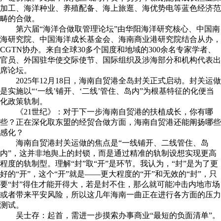
加工、海洋种业、养殖配备、海上旅逛、海优势电等蓝色经济范
畴的合做。
第六届“海洋合做取管理论坛”由华阳海洋研究核心、中国南
海研究院、中国海洋成长基金会、海南商业港研究院结合从办，
CGTN协办。来自全球30多个国度和地域的300余名专家学者、
官员、外国驻华使交际使节、国际组织及涉海部分和机构代表出
席论坛。
2025年12月18日，海南自贸港全岛封关正式启动。封关运做
是实施以“‘一线’铺开、‘二线’管住、岛内”为根基特征的化便当
化政策轨制。
《21世纪》：对于下一步海南自贸港的扶植成长，你有哪
些？正在深化取东盟的经贸合做方面，海南自贸港还能阐扬哪些
感化？
海南自贸港封关运做的焦点是“一线铺开、二线管住、岛
内”，这并非地舆上的封锁，而是通过精准的轨制设想实现更高
程度的轨制型。理解“封”取“开”是环节。我认为，“封”是为了更
好的“开”，这个“开”就是——更大程度的“开”和无效的“封”，只
要“封”得住才能开得大，若是封不住，那么就可能冲击内地市场
或者带来平安风险，所以这几年海南一曲正在进行各方面的压力
测试。
吴士存：起首，需进一步摸索办事商业“最短的负面清单”。