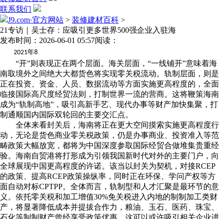
联系我们
J9.com·官方网站
>
装修建材百科
>
21专访｜吴士存：应吸引更多世界500强企业入驻海
发布时间：2026-06-01 05:57
阅读：
年
2021
8
“开”则表现正在两个层面。海关层面，“一线铺开”意味着海
南取境外之间绝大大都货色将实现零关税流动。轨制层面，则是
正在投资、资金、人员、数据流动等方面实施更高程度的，全面
临接国际高尺度经贸法则，打制世界一流的营商。这将鞭策海南
成为“轨制高地”，吸引高新手艺、现代办事等财产加快集聚，打
制通顺国内国际双轮回的主要交汇点。
全体来看封关后，海南将正在更大空间摸索实施更高程度行
动，无论是货色商业零关税政策，仍是办事商业、投资准入等范
畴政策大幅放宽，都将为中国深度参取国际经贸合做堆集贵重经
验。海南自贸港将打形成为引领我国新时代对外的主要门户，向
全球展现中国更高程度的许诺。该当以封关为契机，对接RCEP
的政策、提高RCEP政策操纵率，同时正在环保、学问产权等方
面自动对标CPTPP。全体而言，轨制型和人才汇聚是最环节的意
义。依托零关税和加工增值30%免关税进入内地的制制加工类财
产，将显著降低成本并提拔合作力，粮油、玉石、医药、珠宝、
石化等制制财产曾经享受政策优惠，这可以或许吸引相关企业进