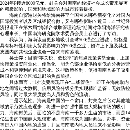
2024年P接近8000亿元。封关会对海南的经济社会成长带来显著
的积极影响，国际和地域影响力城市较着提拔。
海南自贸港封关将给海南甚至全国带来哪些新变化？对国内
国际投资者以及区域经贸合做，又有哪些影响？近日，21世纪经
济报道正在第六届“海洋合做取管理论坛”期间对华阳海洋研究核
心理事长、中国南海研究院学术委员会吴士存进行了专访。
我认为，海南该当更多地吸引全球500强企业进驻，出格是
具有标杆性和庞大贸易影响力的500强企业，如许上下逛及其生
态圈内的其他企业也会一路来海南落地。
吴士存：目前“零关税、低税率”的焦点政策劣势全面，正加
快鞭策投资商业化、便当化，能为总部企业供给更低的分析运营
成本和更便利的跨境营业。这些政策盈利，使得海南具备了吸引
跨国企业设立区域总部的焦点前提。
具体而言，“封”次要表现正在“二线管住”，即正在海南取内
地之间通过大数据、信用风险分级分类实现精准监管，无效防控
风险，同时最大限度便当人员和货色的流动。
二是示范性。海南是中国的一个窗口，封关之后它对其他地
域的示范效应会逐步，将进一步加强中国超大规模市场的吸引
力。海南封关后，面临的不是海南一千多万生齿的市场，而是14
亿生齿的中国超大规模市场。海南将成为国际商品、办事、资金
等进入中国内地的通道，并且海南取内地人员往来不受影响，所