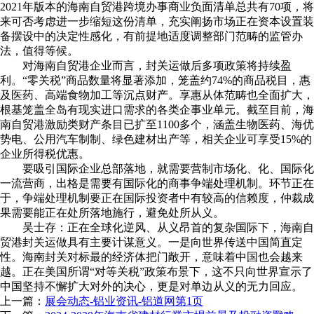
2021年版本的海南自贸港跨境办事商业负面清单总共有70项，将
来可否考虑进一步缩短这份清单，充实阐扬市场正在资本设置装
备摆设中的决定性感化，有前提地适度调整部门范畴的监管办
法，值得等候。
对海南自贸港企业而言，封关运做后多项政策将持续盈
利。“零关税”商品数量将显著添加，笼盖约74%的商品税目，惠
及医药、高端食物加工等沉点财产。享惠从体范畴也全面扩大，
根基笼盖全岛有现实进口需求的各类企事业单元。截至目前，海
南自贸港激励类财产条目已扩至1100多个，涵盖生物医药、海优
势电、公用汽车制制、绿色建材出产等，相关企业可享受15%的
企业所得税优惠。
要吸引国际企业总部落地，就需要营制市场化、化、国际化
一流营商，出格是需要有国际化的商事争端处理机制。环节正在
于，争端处理机制要正在国际投资者中有较高的信赖度，仲裁成
果需要能正在处所落地施行，避免处所从义。
吴士存：正在全球化逆风、从义昂首的复杂国际下，海南自
贸港封关运做具有主要计谋意义。一是向世界传送中国简直定
性。海南封关对标最的经济体把门敞开，意味着中国也会越来
越。正在美国所谓“对等关税”政策布景下，这不只向世界宣示了
中国坚持不懈扩大对外的决心，更是对单边从义的无力回应。
上一篇：
展会动态-铝业资讯-铝道网第1页