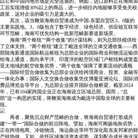
以它和中国内地市场是完全连通的。例如，进口原料正在海南加
工后实现增值30%以上的商品，进一步销往内地能够享受免关税
政策，这对企业的吸引力是庞大的。
其次，该当鞭策海南自贸港成为中国-东盟自贸区3。0版的
主要实践地。3。0版包含了数字经济、绿色经济、供应链互联等
环节范畴，海南可优先结构一批新范畴新赛道新场景。
海南“两个枢纽”“两个收集”的计谋结构，则为总部扶植供给
了立体支持。“两个枢纽”建立了毗连全球的立体交通收集——西
部陆海新通道国际航运枢纽为总部企业的国际商业和物流运输供
给海上通道，面向承平洋、印度洋的航空区域门户枢纽构成笼盖
亚太地域的航空收集劣势，“两个收集”保障了要素流动的通顺
——国际经贸合做收集为总部企业供给跨境商业、投资、金融等
一体化办事；国际人文交换合做收集凭仗博鳌亚洲论坛、国际消
费品博览会等平台，为总部企业搭开国际合做桥梁。截至2024
年，已有104家跨国企业正在海南设立区域总部。因而，“总
部”这一构思的实现，将鞭策海南成为毗连中国取全球的主要枢
纽。
再者，聚焦沉点财产范畴的合做，将海南自贸港打形成共
建“一带一”国际合做的前沿阵地。譬如，海南可阐扬地舆劣势，
正在跨境电商、冷链物流、海运曲达等环节深化取东友邦家的财
产链协做。又如，依托区域海洋资本劣势，谋划配合成长渔业深