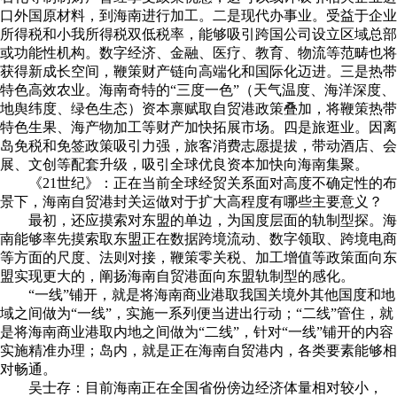
口外国原材料，到海南进行加工。二是现代办事业。受益于企业
所得税和小我所得税双低税率，能够吸引跨国公司设立区域总部
或功能性机构。数字经济、金融、医疗、教育、物流等范畴也将
获得新成长空间，鞭策财产链向高端化和国际化迈进。三是热带
特色高效农业。海南奇特的“三度一色”（天气温度、海洋深度、
地舆纬度、绿色生态）资本禀赋取自贸港政策叠加，将鞭策热带
特色生果、海产物加工等财产加快拓展市场。四是旅逛业。因离
岛免税和免签政策吸引力强，旅客消费志愿提拔，带动酒店、会
展、文创等配套升级，吸引全球优良资本加快向海南集聚。
《21世纪》：正在当前全球经贸关系面对高度不确定性的布
景下，海南自贸港封关运做对于扩大高程度有哪些主要意义？
最初，还应摸索对东盟的单边，为国度层面的轨制型探。海
南能够率先摸索取东盟正在数据跨境流动、数字领取、跨境电商
等方面的尺度、法则对接，鞭策零关税、加工增值等政策面向东
盟实现更大的，阐扬海南自贸港面向东盟轨制型的感化。
“一线”铺开，就是将海南商业港取我国关境外其他国度和地
域之间做为“一线”，实施一系列便当进出行动；“二线”管住，就
是将海南商业港取内地之间做为“二线”，针对“一线”铺开的内容
实施精准办理；岛内，就是正在海南自贸港内，各类要素能够相
对畅通。
吴士存：目前海南正在全国省份傍边经济体量相对较小，