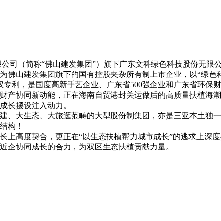
限公司（简称“佛山建发集团”）旗下广东文科绿色科技股份无限
山建发集团旗下的国有控股夹杂所有制上市企业，以“绿色科技
权专利，是国度高新手艺企业、广东省500强企业和广东省环保
产协同新动能，正在海南自贸港封关运做后的高质量扶植海潮
成长摆设注入动力。
、大生态、大旅逛范畴的大型股份制集团，亦是三亚本土独一
结构！
上高度契合，更正在“以生态扶植帮力城市成长”的逃求上深度
近企协同成长的合力，为双区生态扶植贡献力量。