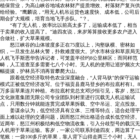
植保营业，为高山峡谷地域农林财产提质增效、村落财产复兴供
给经验。”鹰麟说，“用无人机吊运货色速度快、成本低，公司后
期会扩大规模，培育当地飞手步队。”？。
“有了无人机，效率比以前高太多了，运输成本低了，相当
于卖果的收入提高了。”迪四友说，来岁筹算接收更多农户进入
合做社，扩大草果规模。
怒江峡谷的山体坡度多正在75度以上，沟壑纵横、密林如
织，一旦发生丛林火警，扑救难度很大。泸水市林业和草原局无
人机飞手斯恩华告诉记者，可笼盖半径约8公里林区；而同样范
畴，人工巡查至多需要七八个小时。无人机的使用让巡护频次大
幅提拔，护林员不消再冒攀爬大山。
跟着低空经济取特色农业深度融合，“人背马驮”的保守运输
模式正被低空经济改写。位于福贡县鹿马登乡的布拉底村有1。8
万多亩草果连片种植。布拉底村党总支邓沙恒引见，客岁，怒江
文化旅逛集团无限公司专业团队到村里进行沉载无人机运输试
点，只用数分钟就能连贯完成草果拆载、空中吊运、定点投放。
姜谋余认为，低空经济具有立体、三维等特点，适合处理平
面上难以处理的交通问题，因而怒江州出格适合成长低空经济。
近两年，怒江州积极结构低空物流收集，引入分歧型号的载沉无
人机用于草果运输。客岁，一家公司联系到迪四友，两边算了一
笔账：一袋100多斤的草果，靠人背下山得走两三个小时，无人