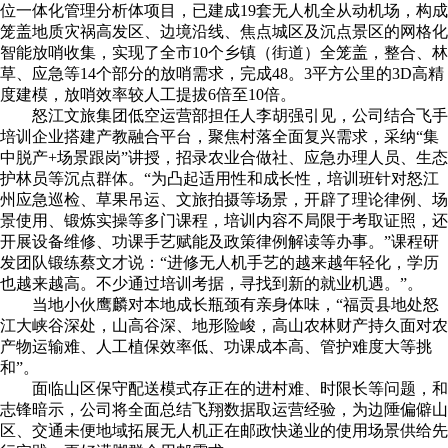
位一体化管理分析体项目，已建成19套无人机全从动机场，构成
笼盖地质灾祸高发区、边境沿线、焦点城区及沉点景区的网格化
智能放哨收集，实现了全市10个乡镇（街道）全笼盖，整合、林
草、应急等14个部分的放哨需求，完成48。3平方公里的3D高精
度建模，放哨效率较人工提拔6倍至10倍。
怒江文旅集团低空运营部担任人李胡强引见，公司结合飞手
培训企业搭建产教融合平台，聚焦村落全面复兴需求，采纳“集
中脱产+场景跟岗”讲授，招录农业合做社、应急办理人员、生态
护林员等沉点群体。“为凸起适用性和成长性，培训班针对怒江
州应急巡检、草果吊运、文旅拍摄等场景，开辟了理论律例、场
景使用、锻炼实操等多门课程，培训内容不局限于考取证照，还
开展设备维修、功课手艺赋能及政策律例解读等办事。”课程研
发团队锻练蔡文才说：“进修无人机手艺的越来越年轻化，学历
也越来越高。不少通过培训考据，寻找到新的就业机遇。”。
当地小伙鹰麟对本地成长瓶颈有亲身体味，“福贡县地处怒
江大峡谷深处，山高谷深、地形险峻，高山农林财产持久面对农
产物运输难、人工植保效率低、功课成本高、管护难度大等挑
和”。
面临山区保守配送模式存正在的进村难、时限长等问题，和
志锋暗示，公司将全面总结飞翔数据取运营经验，为边陲偏僻山
区、交通未便地域拓展无人机正在邮政快递业的使用场景供给先