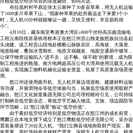
扶植取低空经济培育的深度融合、协同共进。
布拉底村村平易近张太云家种了30多亩草果，用无人机运输
了1000多斤草果下山，“我家种草果的处所最远走下来要3个小
时，无人机10分钟就能够运一趟，又快又便利，并且损耗很
小”。
4月10日，藏东南至粤港澳大湾区±800千伏特高压曲流输电
工程云南段线首基铁塔根本正在怒江州贡山独龙族怒族自治县起
头浇建。该工程贡山段地处横断山脉纵谷区，高海拔、大落差、
地形险峻，叠加冰雪期长、地质灾祸频发、地面交通易中缀等，
让保守物资运输陷入“进不去、运不畅、保不稳”的窘境，成为限
制工程推进的瓶颈。南方电网超高压公司大理局使用沉载无人机
运输，实现施工物料机械化运输全笼盖，拓展了高原复杂场景使
用。
怒江州还使用曲升机、无人机开展边境巡检、建建材料运输
等功课，开展滑翔伞等低空体验勾当，拓展低空场景使用取财产
融合。怒江文化旅逛集团无限公司总司理程晓玲引见，公司持续
打制峡谷低空新业态，将低空手艺融入物流、文旅、强边固防等
环节范畴，以“怒江场景”验证“低空价值”。
由于看好低空经济特别是低空物流正在怒江州的成长前景，
鹰麟正在本地支撑下成立了怒江鹰航低空经济无限公司，采办设
置装备摆设了20台无人机。“我们立脚县域地舆取财产现实，聚
焦草果、茶叶等特色农林财产需求，深耕无人机沉载吊运、精准