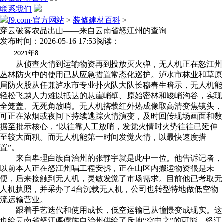
联系我们
J9.com·官方网站
>
装修建材百科
>
穿云破雾农品出山——来自云南省怒江州的查询
发布时间：2026-05-16 17:53
阅读：
年
2021
8
从侦查火情到运输物资再到投放灭火弹，无人机正在怒江州
丛林防火中的使用已从应急措置常态化巡护。泸水市林业和草原
局防火股从任兼泸水市专业扑火队大队长穆春生暗示，无人机能
轻松飞越人力难以抵达的悬崖峭壁、原始密林和峻峭沟谷，实现
全笼盖、无死角放哨。无人机搭载红外热成像取高清变焦镜头，
可正在浓烟或夜间下持续逃踪火情演变，及时回传现场画面和数
据至批示核心，“以往靠人工放哨，发觉火情时火势往往已延伸
至较大面积。而无人机能第一时间发觉火情，以最快速度措
置”。
来自卑理白族自治州的张静宇就是此中一位。他告诉记者，
以前本人正在怒江州唱工程安拆，正在山区内搬运物资很是未
便，后来接触到无人机，灵敏发觉了市场需求。目前他已考取无
人机执照，并采办了4台沉载无人机，公司也转型特地做低空物
流运输营业。
跟着手艺迭代和使用成长，低空运输已从憧憬变成现实。这
也给云南省怒江傈僳族自治州供给了斥地“空中之”的可能。怒江