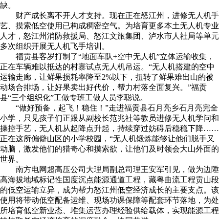
缺。
财产成长离不开人才支持。现在正在怒江州，进修无人机手
艺、摸索低空使用已构成稠密空气。为培育更多本土无人机专业
人才，怒江州消防救援局、怒江文旅集团、泸水市人社局等单元
多次组织开展无人机飞手培训。
福贡县客岁打制了“地面车队+空中无人机”立体运输收集，
正在车辆难以抵达的村寨试点无人机吊运。“无人机搭建的空中
运输走廊，让鲜果损耗率降至2%以下，扭转了鲜果难出山的被
动场合排场，让好果卖出好代价，帮力村落全面复兴。”福贡
县“三个组织化”工做专班工做人员李聪说。
“做好预备，起飞！稳住！”走进福贡县石月亮乡石月亮完全
小学，只见孩子们正跟从副校长范兆社等教员进修无人机学问和
操控手艺，无人机从起降点升起，持续穿过妨碍后稳稳下降……
正在这所偏僻山区的小学校园，“无人机锻炼能够让他们脱手又
动脑，激发他们的猎奇心和摸索欲，让他们及时领会大山外面的
世界。
南方电网超高压公司大理局副总司理王安军引见，做为边陲
高海拔地域标记性国度沉点能源通道工程，藏粤曲流工程贡山段
的低空运输立异，成为帮力怒江州低空经济成长的主要支点。该
使用将带动低空配备运维、现场功课保障等配套环节落地，为处
所培育低空新业态、堆集运营办理经验供给载体，实现能源工程