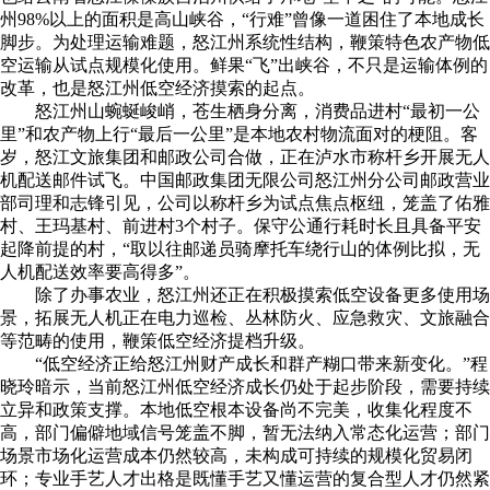
州98%以上的面积是高山峡谷，“行难”曾像一道困住了本地成长
脚步。为处理运输难题，怒江州系统性结构，鞭策特色农产物低
空运输从试点规模化使用。鲜果“飞”出峡谷，不只是运输体例的
改革，也是怒江州低空经济摸索的起点。
怒江州山蜿蜒峻峭，苍生栖身分离，消费品进村“最初一公
里”和农产物上行“最后一公里”是本地农村物流面对的梗阻。客
岁，怒江文旅集团和邮政公司合做，正在泸水市称杆乡开展无人
机配送邮件试飞。中国邮政集团无限公司怒江州分公司邮政营业
部司理和志锋引见，公司以称杆乡为试点焦点枢纽，笼盖了佑雅
村、王玛基村、前进村3个村子。保守公通行耗时长且具备平安
起降前提的村，“取以往邮递员骑摩托车绕行山的体例比拟，无
人机配送效率要高得多”。
除了办事农业，怒江州还正在积极摸索低空设备更多使用场
景，拓展无人机正在电力巡检、丛林防火、应急救灾、文旅融合
等范畴的使用，鞭策低空经济提档升级。
“低空经济正给怒江州财产成长和群产糊口带来新变化。”程
晓玲暗示，当前怒江州低空经济成长仍处于起步阶段，需要持续
立异和政策支撑。本地低空根本设备尚不完美，收集化程度不
高，部门偏僻地域信号笼盖不脚，暂无法纳入常态化运营；部门
场景市场化运营成本仍然较高，未构成可持续的规模化贸易闭
环；专业手艺人才出格是既懂手艺又懂运营的复合型人才仍然紧