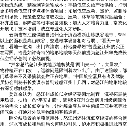
末物流系统，精准测算运输成本；丰硕低空文旅产物供给，打制
更多特色低空打卡点和体验项目；拓展低空应急、巡护、监测等
使用场景，鞭策低空经济取农业、应急、林草等范畴深度融合；
补齐通信、起降点等根本设备短板；加大人才培育力度，常态化
开展飞手技术培训，成立专业化人才步队。
云南省怒江傈僳族自治州位于滇西横断山脉纵谷地带，98%
以上的面积是高山峡谷，交通根本设备相对亏弱，“看天一条
缝，看地一道沟；出门靠溜索，种地像攀岩”曾是怒江州的实正
在写照。恰是如许奇特的地形地貌等天然前提为怒江州率先成长
低空经济创制了必然前提。
“抽象总结怒江州的地形地貌就是‘两山夹一江’，大量农产
物种植正在山坡上，运输问题限制着农业出产。由于途险峻，部
门草果来不及采摘就会烂正在地里。”中国航空器具有者及驾驶
员协会副秘书长姜谋余曾到过怒江州十几回，对怒江的地形地貌
有深切感触感染。
姜谋余认为，怒江州成长低空经济要因地制宜，沉视拓展使
用场景。扶植一条“平安走廊”，满脚沿江群众急病进州级病院救
治的需求；成长低空文旅，让外埠旅客从空中俯瞰三江并流等壮
阔气象；打通对外低空物流和客畅通道。
除分歧场景的单项使用外，怒江州还注沉低空经济的整合使
用。泸水市成长和局副局长何晓杉引见，泸水市积极推进城市空