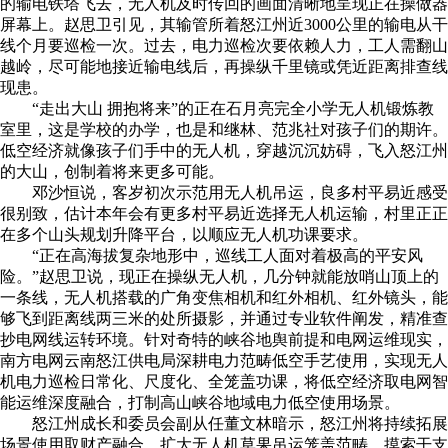
的输电铁塔飞去，无人机及时传回的画面清晰地呈现正在操做器
屏幕上。赵思卫引见，其输管所着怒江州近3000公里的输电从干
线个月要巡检一次。过去，电力巡检次要依赖人力，工人需翻山
越岭，尽可能地接近输电线后，再操纵千里镜或凭近距离排查线
现患。
“走出大山 拥抱将来”的正在石月亮完全小学无人机锻炼教
室里，这是学校的办学，也是和继林、范兆社对孩子们的期许。
低空经济就像孩子们手中的无人机，穿越沉沉妨碍，飞入怒江州
的大山，创制着将来更多可能。
邓沙恒说，客岁初次示范用无人机吊运，良多村平易近感受
很别致，估计本年会有更多村平易近选择无人机运输，村里正正
在多个山头规划升降平台，以顺应无人机功课要求。
“正在高海拔复杂地形中，巡线工人面对着极高的平安风
险。”赵思卫说，现正在操纵无人机，几分钟就能放哨山顶上的
一条线，无人机搭载的广角变焦相机和红外相机、红外镜头，能
够飞到距离线两三米的处所摄影，并通过专业软件阐发，精准查
抄电网线运转环境。针对奇特的峡谷地舆前提和电网运维现实，
南方电网云南怒江供电局深耕电力范畴低空手艺使用，实现无人
机电力巡检日常化、尺度化、全笼盖功课，将低空经济取电网智
能运维深度融合，打制高山峡谷地域电力低空使用场景。
怒江州成长和委员会副从任董文林暗示，怒江州将持续拓展
场景使用取财产融合，扩大无人机草果吊运笼盖范畴，摸索干支