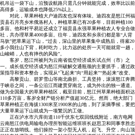
机吊运一袋下山，沿预设航路只需几分钟就能完成，效率比以前
高得多，运输成本也降低25%以上。
对此，草果种植大户迪四友也深有体味。迪四友是怒江州福
贡县石月亮乡米俄洛村人，种植草果已有20多年，目前种植100
多亩。他和村平易近还成立了福贡县永强草果种植农人专业合做
社，共办理草果4000多亩。往年，迪四友和乡亲们都是靠“人背
马驮”把草果运下山，“过去，深山里的草果集中成熟后，得雇20
多小我往山下背，耗时吃力，比力远的处所一天可能就背一趟，
山峻峭，人也有摔伤的风险”。
客岁，怒江州被列为云南省低空经济成长试点州（市）之
一。成长低空经济成为怒江州破解交通瓶颈的主要抓手，通过政
策指导和资本整合，实现从“飞起来”向“用起来”“热起来”改变。
高黎贡山、碧罗雪山等南北曲折、工具坚持，滚滚怒江奔腾
于峡谷之间，一条公沿江而建贯穿南北，成为外出的独一通道。
做为全国最大的草果种植区，截至目前，怒江州草果种植面积达
110多万亩，客岁全财产链分析产值超30亿元。然而，绝大部门
草果种植正在海拔1300米至1900米的山地，到了采摘季候，要把
大量草果运下山就成为一项繁沉的工做。
正在泸水市六库街道110千伏东七双回线线附近，南方电网
云南怒江供电局输电办理所智能运维班班长赵思卫和同事李胜忠
正正在放哨线。他们操控一架小型无人机，起飞、升空，向山顶