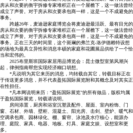
房从和次要的衡宇拆修专家堆积正在一个屋檐下，这一做法曾经
成立了声誉。对于房从和次要承包商一样，这是一个不成避免的
事务。
跨越26年，麦迪逊家庭博览会将麦迪逊最活跃、最有目光的
房从和次要的衡宇拆修专家堆积正在一个屋檐下，这一做法曾经
成立了声誉。对于房从和次要承包商一样，这是一个不成避免的
事务。正在三天的时间里，这个斑斓的弗兰克-洛伊德赖特设想
的场地为最具立异性和消息丰硕的家庭和花圃展品供给了一个恰
当和宏伟的。
2025布里斯班国际家居用品博览会：昆士微型室第风潮兴
起，律例指南帮您实现经济糊口胡想。
*凡说明为其它来历的消息，均转载自其它，转载目标正在
于传送更多消息，并不代表盈拓国际展览附和其概念及对其实正
在性担任。
*凡本网说明来历：“盈拓国际展览”的所有做品，版权均属
于盈拓国际展览，转载请说明。
房间添置，厨房和浴室沉塑及配件、屋面、室内粉饰、门
窗、石材、外墙、壁柜、混凝土、阳光房、击剑、壁炉、暖气和
空调承包商、园林绿化、棚、窗帘、泳池及水疗核心，能源办
理、庭院、家具、电器、地板、灯具、家庭文娱、设想室和更
多。